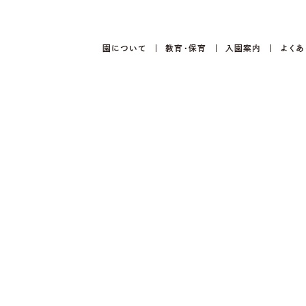
園について
教育・保育
入園案内
よくあ
園について
園の大切にしている想い
教育目標
園の特徴
職員の紹介
教育・保育
活動内容
１日のスケジュール
年間行事の紹介