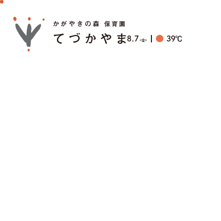
8.7
39
℃
<金>
8.7
39
℃
<金>
園について
教育・保育
入園案内
よくあるご質問