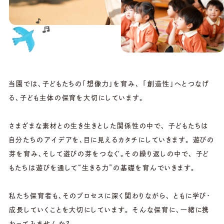
年間行事の紹介
入園案内
よくあるご質問
各種ダウンロード
当園では、子どもたちの「想像力」を育み、
「創造性」へとつなげ
る、子ども主体の保育を大切にしています。
アクセス
さまざまな素材との生き生きとした関係性の中で、
子どもたちは
採用情報
自分たちのアイデアを、目に見えるカタチにしていきます。
遊びの
芽を育み、そして遊びの芽をつなぐ。その繰り返しの中で、
子ど
お問い合わせ
もたちは遊びを通して“生きる力”の基礎を育んでいきます。
私たち保育者も、そのプロセスに深く関わりながら、
ともに学び・
Instagram
プライバシーポリシー
成長していくことを大切にしています。
そんな保育に、一緒に携
わってみませんか？