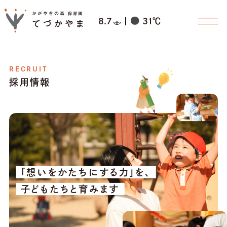
8.7
31
℃
<金>
RECRUIT
園について
採用情報
園の大切にしている想い
教育目標
園の特徴
職員の紹介
「想いをかたちにする力」を、
教育・保育
子どもたちと育みます
活動内容
１日のスケジュール